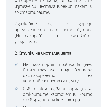
Отворете папката, в която сте
изтеглили инсталационния пакет и
го стартирайте.
Изчакайте да се зареди
приложението, натиснете бутона
„Инсталирай“ и следвайте
указанията.
2. Стъпки на инсталацията
Инсталаторът проверява дали
всички технически изисквания за
инсталирането на
удостоверението са налице.
Съветникът дава информация за
откритите карточетци, които
са свързани към компютъра.