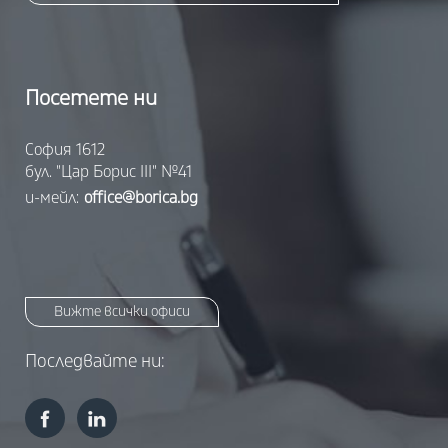
Посетете ни
София 1612
бул. "Цар Борис III" №41
и-мейл:
office@borica.bg
Вижте всички офиси
Последвайте ни: