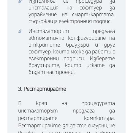
Изпълнява се процедура за
инсталация на софтуер за
управление на смарт-картата,
съдържаща електронния подпис.
Инсталаторът предлага
автоматично конфигуриране на
откритите браузъри и друг
софтуер, който може да работи с
електронни подписи. Изберете
браузърите, които искате да
бъдат настроени.
3. Рестартирайте
В края на процедурата
инсталаторът предлага да
рестартирате компютъра.
Рестартирайте, за да сте сигурни, че