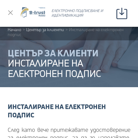
Прескочи до съдържанието
ЕЛЕКТРОННО ПОДПИСВАНЕ И
ЕЛЕКТРОННО ПОДПИСВАНЕ И
ИДЕНТИФИКАЦИЯ
ИДЕНТИФИКАЦИЯ
Начало
>
Център за клиенти
>
Инсталиране на електронен
подпис
ЦЕНТЪР ЗА КЛИЕНТИ
ИНСТАЛИРАНЕ НА
ЕЛЕКТРОНЕН ПОДПИС
ИНСТАЛИРАНЕ НА ЕЛЕКТРОНЕН
ПОДПИС
След като вече притежавате удостоверение
за електронен подпис, за да го използвате,