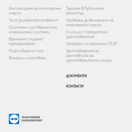
Инсталиране на електронен
Търсене в Публичния
подпис
регистър
Тест за работоспособност
Проверка за валидност на
електронен подпис
Системни изисквания към
операционни системи
Списъци с прекратени
удостоверения
Временно спиране/
прекратяване
Проверка по протокол OCSP
Подписване on-line
Удостоверения на
Доставчика на
Въпроси и отговори
удостоверителни услуги
ДОКУМЕНТИ
КОНТАКТИ