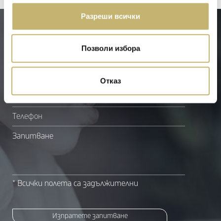
Разреши всички
СВЪРЖЕТЕ СЕ С НАС
Позволи избора
Изпратете запитване
Име
Отказ
И-мейл
Телефон
Запитване
* Всички полета са задължителни
Изпратете запитване