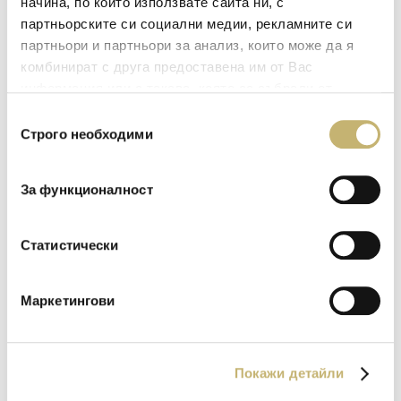
начина, по който използвате сайта ни, с
свържете с нашия Контактен
партньорските си социални медии, рекламните си
център.
партньори и партньори за анализ, които може да я
комбинират с друга предоставена им от Вас
5. Регистрирайте удостоверението
информация или с такава, която са събрали от
в сайтове на електронните услуги
ползването от Ваша страна на услугите им.
Избор
Строго необходими
на
Запознайте се с условията за
съгласие
използване на удостоверение за
За функционалност
електронен подпис в сайтове на
електронните услуги, които ще
ползвате.
Статистически
Маркетингови
Покажи детайли