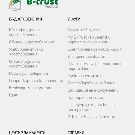
Е-УДОСТОВЕРЕНИЯ
УСЛУГИ
Квалифицирани
Услуги за бизнеса
удостоверения
My B-Trust - клиентски
Облачни удостоверения
портал за документи
Усъвършенствани
Електронна идентификация
удостоверения
Уеб идентификация
Специализирани
Платформа за дистанционно
удостоверения
подписване
PSD2 удостоверения
Електронен архив
Смарт-карти и карточетци
Удостоверяване на време
Необходими документи
Валидация на е-документи
Цени
Препоръчана поща
Софтуер за подписване и
инструкции
B-Token
За разработчици
ЦЕНТЪР ЗА КЛИЕНТИ
СПРАВКИ