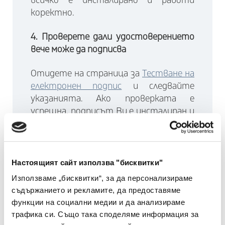
всичко е инсталирано и работи
коректно.
4. Проверете дали удостоверението
вече може да подписва
Отидете на страница за
Тестване на
електронен подпис
и следвайте
указанията. Ако проверката е
успешна, подписът Ви е инсталиран и
настроен правилно и можете да го
ползвате.
В противен случай ще видите
Настоящият сайт използва "бисквитки"
причината, поради която
Използваме „бисквитки“, за да персонализираме
удостоверието за електронен подпис
съдържанието и рекламите, да предоставяме
все още не работи. Опитайте да я
функции на социални медии и да анализираме
отстраните като следвате
трафика си. Също така споделяме информация за
препоръчаните решения или се