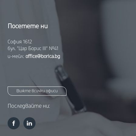
Посетете ни
София 1612
бул. "Цар Борис III" №41
и-мейл:
office@borica.bg
Вижте всички офиси
Последвайте ни: