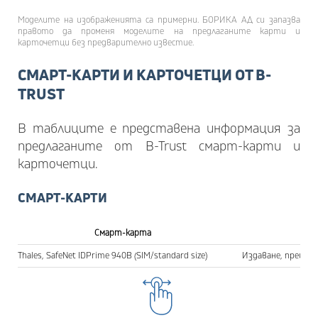
Моделите на изображенията са примерни. БОРИКА АД си запазва
правото да променя моделите на предлаганите карти и
карточетци без предварително известие.
СМАРТ-КАРТИ И КАРТОЧЕТЦИ ОТ B-
TRUST
В таблиците е представена информация за
предлаганите от B-Trust смарт-карти и
карточетци.
СМАРТ-КАРТИ
Смарт-карта
Thales, SafeNet IDPrime 940B (SIM/standard size)
Издаване, преизда