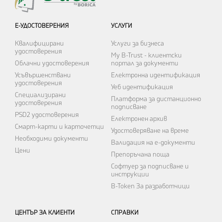
Е-УДОСТОВЕРЕНИЯ
УСЛУГИ
Квалифицирани
Услуги за бизнеса
удостоверения
My B-Trust - клиентски
Облачни удостоверения
портал за документи
Усъвършенствани
Електронна идентификация
удостоверения
Уеб идентификация
Специализирани
Платформа за дистанционно
удостоверения
подписване
PSD2 удостоверения
Електронен архив
Смарт-карти и карточетци
Удостоверяване на време
Необходими документи
Валидация на е-документи
Цени
Препоръчана поща
Софтуер за подписване и
инструкции
B-Token
За разработчици
ЦЕНТЪР ЗА КЛИЕНТИ
СПРАВКИ