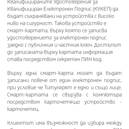
Квалифицираните Удостоверения за
Квалифициран Електронен Подпис (КУКЕП) да
бъдат съхранявани на устройства с високо
ниво на сигурност. Такова устройство е
смарт-картата, върху която се записва
удостоверението за електронен подпис
заедно с публичния и частния ключ. Достъпът
до записаната върху картата информация
става посредством секретен ПИН код.
Върху една смарт-карта могат да бъдат
записани повече от един електронен подпис,
при условие че Титулярят е едно и също лице.
Смарт-картата се свързва с компютъра
посредством карточетящо устройство -
карточетец.
Клиентът има възможност да избира между