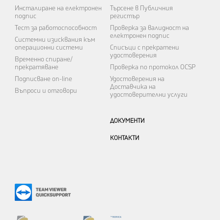
Инсталиране на електронен
Търсене в Публичния
подпис
регистър
Тест за работоспособност
Проверка за валидност на
електронен подпис
Системни изисквания към
операционни системи
Списъци с прекратени
удостоверения
Временно спиране/
прекратяване
Проверка по протокол OCSP
Подписване on-line
Удостоверения на
Доставчика на
Въпроси и отговори
удостоверителни услуги
ДОКУМЕНТИ
КОНТАКТИ