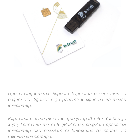
При стандартния формат картата и четецът са
разделени. Удобен е за работа в офис на настолен
компютър.
Картата и четецът са в едно устройство. Удобен за
хора, които често са в движение, ползват преносим
компютър или ползват електронния си подпис на
няколко компютъра.