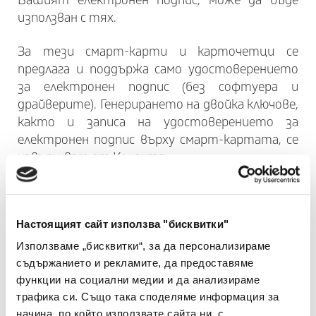
Вашият електронен подпис, може да бъде
използван с тях.
За тези смарт-карти и карточетци се
предлага и поддържа само удостоверението
за електронен подпис (без софтуера и
драйверите). Генерирането на двойка ключове,
както и записа на удостоверението за
електронен подпис върху смарт-картата, се
извършват от Клиента.
СМАРТ-КАРТИ
Настоящият сайт използва "бисквитки"
Смарт-карта
Използваме „бисквитки“, за да персонализираме
Gemalto IDPrime MD 940 (SIM/standard size)
Издаване, пре
съдържанието и рекламите, да предоставяме
Gemalto IDPrime MD 840B (SIM/standard size)
Подновяване.
функции на социални медии и да анализираме
Gemalto IDPrime MD 840 (SIM/standard size)
Подновяване.
трафика си. Също така споделяме информация за
начина, по който използвате сайта ни, с