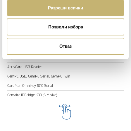
ACR 38T USB (SIM size)
Разреши всички
CardMan Omnikey 6121 USB (SIM size)
PinPad Omnikey 3621 USB (standard size)
Позволи избора
CardMan Omnikey 3121 USB
CardMan Omnikey 3021 USB
Отказ
SCR 335 USB
Argos Mini II USB
ActivCard USB Reader
GemPC USB, GemPC Serial, GemPC Twin
CardMan Omnikey 1010 Serial
Gemalto IDBridge K30 (SIM size)