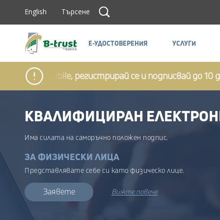
Прескочи до съдържанието
Търсене
English
Търсене
Е-УДОСТОВЕРЕНИЯ
УСЛУГИ
Е-УДОСТОВЕРЕНИЯ
УСЛУГИ
ust Mobile, регистрирай се и подписвай до 10 докуме
КВАЛИФИЦИРАН ЕЛЕКТРОН
Има силата на саморъчно положен подпис.
ЗА ФИЗИЧЕСКИ ЛИЦА
Представлявате себе си като физическо лице.
Заявете
Вижте повече