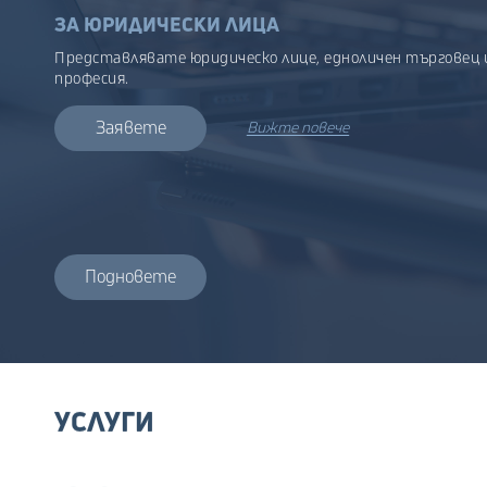
ЗА ЮРИДИЧЕСКИ ЛИЦА
Представлявате юридическо лице, едноличен търговец 
професия.
Заявете
Вижте повече
Подновете
УСЛУГИ