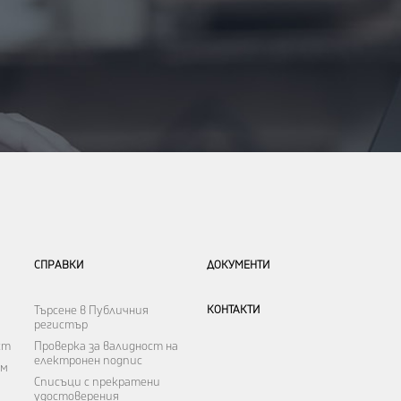
СПРАВКИ
ДОКУМЕНТИ
Търсене в Публичния
КОНТАКТИ
регистър
ст
Проверка за валидност на
електронен подпис
ъм
Списъци с прекратени
удостоверения