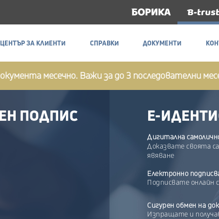
ЦЕНТЪР ЗА КЛИЕНТИ
СПРАВКИ
ДОКУМЕНТИ
КОН
ЦЕНТЪР ЗА КЛИЕНТИ
СПРАВКИ
ДОКУМЕНТИ
КОН
нта месечно. Важи за до 3 последователни месеца сле
ЕН ПОДПИС
Е-ИДЕНТ
Дигитална самоличн
Доказвате своята са
явяване
Електронно подписв
Подписвате онлайн с
Сигурен обмен на до
Изпращате и получа