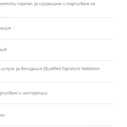
лиентски портал за изпращане и подписване на
кация
хив
слуга за валидация (Qualified Signature Validation
дписване и инструкции
ици