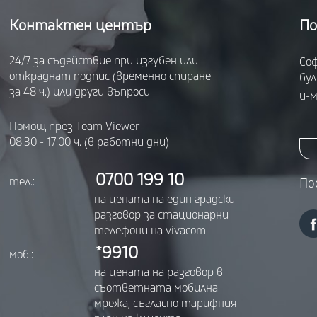
Контактен център
По
24/7 за съдействие при изгубен или
Соф
откраднат подпис (временно спиране
бул
за 48 ч.) или други въпроси
и-м
Помощ през Team Viewer
08:30 - 17:00 ч. (в работни дни)
0700 199 10
тел.:
По
на цената на един градски
разговор за стационарни
телефони на vivacom
*9910
моб.:
на цената на разговор в
съответната мобилна
мрежа, съгласно тарифния