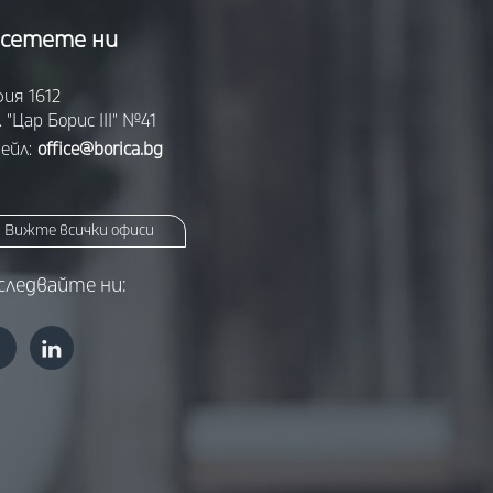
сетете ни
ия 1612
. "Цар Борис III" №41
ейл:
office@borica.bg
Вижте всички офиси
следвайте ни: