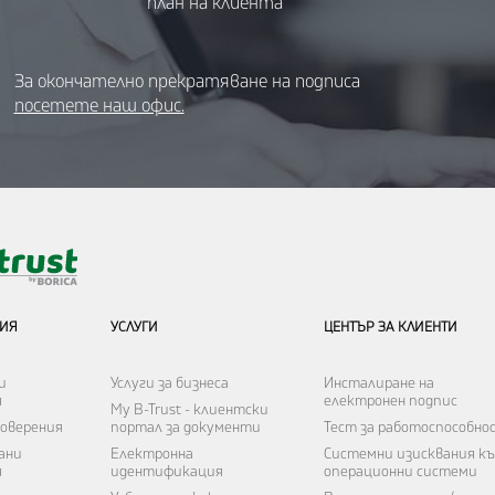
план на клиента
За окончателно прекратяване на подписа
посетете наш офис.
НИЯ
УСЛУГИ
ЦЕНТЪР ЗА КЛИЕНТИ
и
Услуги за бизнеса
Инсталиране на
я
електронен подпис
My B-Trust - клиентски
оверения
портал за документи
Тест за работоспособно
ани
Електронна
Системни изисквания к
я
идентификация
операционни системи