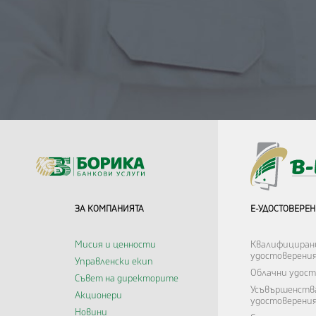
ЗА КОМПАНИЯТА
Е-УДОСТОВЕРЕ
Мисия и ценности
Квалифициран
удостоверени
Управленски екип
Облачни удост
Съвет на директорите
Усъвършенств
Акционери
удостоверени
Новини