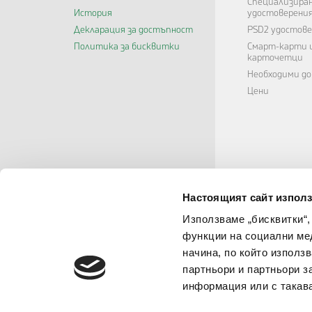
Специализира
История
удостоверени
Декларация за достъпност
PSD2 удостове
Политика за бисквитки
Смарт-карти 
карточетци
Необходими д
Цени
Настоящият сайт използ
Използваме „бисквитки“,
функции на социални ме
начина, по който използ
партньори и партньори з
информация или с такава
ЕЛЕКТРОНЕН ПОДПИС