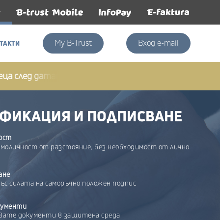
My B-Trust
Вход e-mail
ТАКТИ
ТАКТИ
д датата на регистрация за новорегистрирани потребит
ИФИКАЦИЯ И ПОДПИСВАНЕ
ост
моличност от разстояние, без необходимост от лично
ане
ъс силата на саморъчно положен подпис
кументи
вате документи в защитена среда