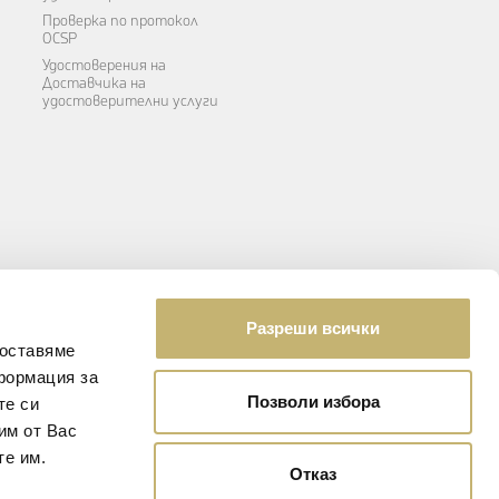
Проверка по протокол
OCSP
Удостоверения на
Доставчика на
удостоверителни услуги
Разреши всички
доставяме
формация за
Позволи избора
те си
им от Вас
те им.
ЕЛЕКТРОННА ФАКТУРА
ТФОРМА
Отказ