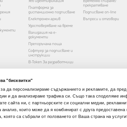
ни
Уеб идентификация
Временно спиране/
я
прекратяване
Платформа за
рения
дистанционно подписване
Подписване on-line
и
Електронен архив
Въпроси и отговори
Удостоверяване на време
окументи
Валидация на е-
документи
Препоръчана поща
Софтуер за подписване и
инструкции
B-Token
За разработчици
ва "бисквитки"
 за да персонализираме съдържанието и рекламите, да пре
дии и да анализираме трафика си. Също така споделяме ин
вате сайта ни, с партньорските си социални медии, рекламни
а анализ, които може да я комбинират с друга предоставена 
, която са събрали от ползването от Ваша страна на услуги
Е-ПОДПИСВАНЕ И ИДЕНТИФИКАЦИЯ
МУЛТИБАНКИНГ ПЛА