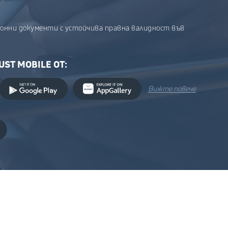
онни документи с устойчива правна валидност във
UST MOBILE ОТ:
Вижте повече