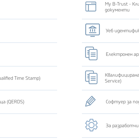
My B-Trust - К
документи
Уеб идентифи
Електронен ар
Квалифицирана у
lified Time Stamp)
Service)
ща (QERDS)
Софтуер за по
За разработч